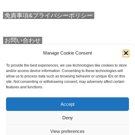
免責事項&プライバシーポリシー
お問い合わせ
Manage Cookie Consent
カテゴリー
To provide the best experiences, we use technologies like cookies to store
and/or access device information. Consenting to these technologies will
allow us to process data such as browsing behavior or unique IDs on this
site. Not consenting or withdrawing consent, may adversely affect certain
features and functions.
アーカイブ
Accept
Deny
View preferences